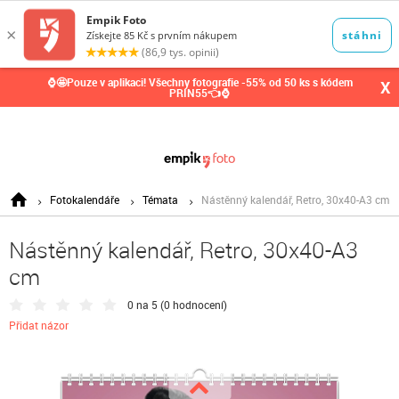
0,00
Kč
⌚🤩Pouze v aplikaci! Všechny fotografie -55% od 50 ks s kódem
X
PRIN55👈⌚
Fotokalendáře
Témata
Nástěnný kalendář, Retro, 30x40-A3 cm
Nástěnný kalendář, Retro, 30x40-A3
cm
0 na 5 (
0 hodnocení
)
Přidat názor