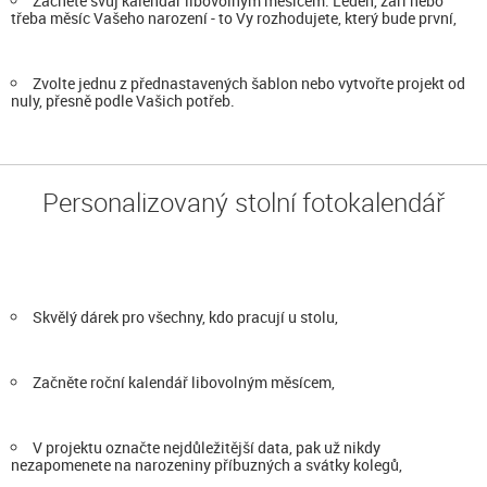
Začněte svůj kalendář libovolným měsícem. Leden, září nebo
třeba měsíc Vašeho narození - to Vy rozhodujete, který bude první,
Zvolte jednu z přednastavených šablon nebo vytvořte projekt od
nuly, přesně podle Vašich potřeb.
Personalizovaný stolní fotokalendář
Skvělý dárek pro všechny, kdo pracují u stolu,
Začněte roční kalendář libovolným měsícem,
V projektu označte nejdůležitější data, pak už nikdy
nezapomenete na narozeniny příbuzných a svátky kolegů,