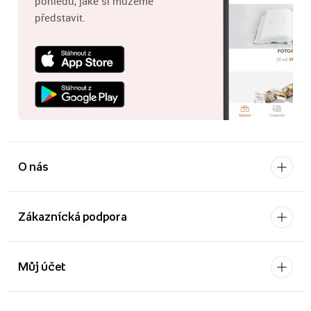
pohledů, jaké si můžeme
představit.
O nás
Zákaznícká podpora
Můj účet