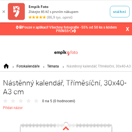
0,00
Kč
⌚🤩Pouze v aplikaci! Všechny fotografie -55% od 50 ks s kódem
X
PRIN55👈⌚
Fotokalendáře
Témata
Nástěnný kalendář, Tříměsíční, 30x40-A3
Nástěnný kalendář, Tříměsíční, 30x40-
A3 cm
0 na 5 (
0 hodnocení
)
Přidat názor