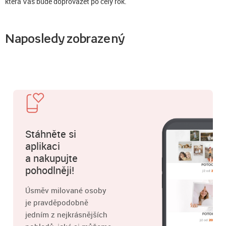
která Vás bude doprovázet po celý rok.
Naposledy zobrazený
Stáhněte si
aplikaci
a nakupujte
pohodlněji!
Úsměv milované osoby
je pravděpodobně
jedním z nejkrásnějších