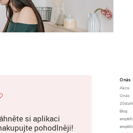
O nás
Akce
O nás
Zůstaň
Blog
áhněte si aplikaci
empikfo
nakupujte pohodlněji!
empikfo