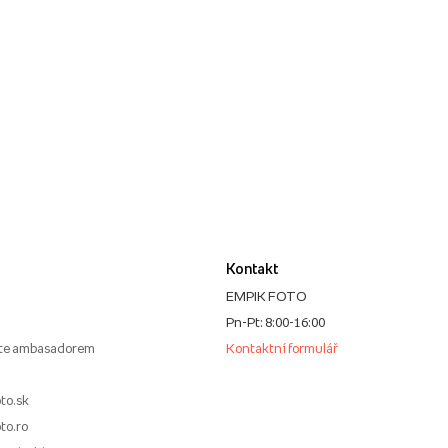
Kontakt
EMPIK FOTO
Pn-Pt: 8:00-16:00
te ambasadorem
Kontaktní formulář
to.sk
to.ro