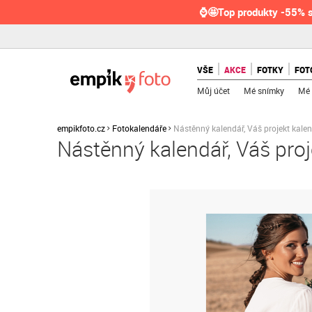
⌚🤩Top produkty -55% s
VŠE
AKCE
FOTKY
FOT
Můj účet
Mé snímky
Mé 
empikfoto.cz
Fotokalendáře
Nástěnný kalendář, Váš projekt kale
Nástěnný kalendář, Váš proj