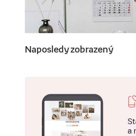
Naposledy zobrazený
St
a 