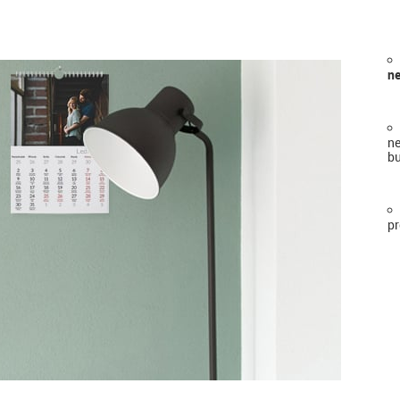
ne
ne
bu
pr