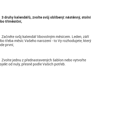
3 druhy kalendářů, zvolte svůj oblíbený: nástěnný, stolní
bo tříměsíční,
Začněte svůj kalendář libovolným měsícem. Leden, září
bo třeba měsíc Vašeho narození - to Vy rozhodujete, který
de první,
Zvolte jednu z přednastavených šablon nebo vytvořte
ojekt od nuly, přesně podle Vašich potřeb.