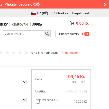
X
y, Plakáty, Leporelo👈⌚
CZ
(KČ)
Přihlásit se
Registrovat
SK
(€)
0,00
Kč
NEČKY
KEMPOVÁNÍ
APPKA
RO
(RON)
Přidejte snímky
0 na 5 (
0 hodnocení
)
Přidat názor
109,45 Kč
Cena:
199,00 Kč
89,55 Kč (45%)
Ušetříte:
Nejnižší cena z 30
199,00 Kč
dnů: