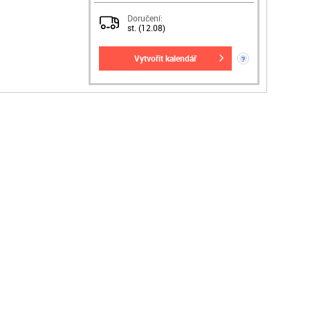
Doručení:
st. (12.08)
vytvořit kalendář
?