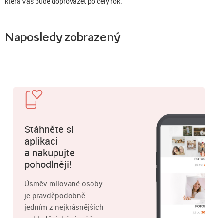
která Vás bude doprovázet po celý rok.
Naposledy zobrazený
Stáhněte si
aplikaci
a nakupujte
pohodlněji!
Úsměv milované osoby
je pravděpodobně
jedním z nejkrásnějších