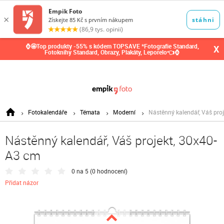
0,00
Kč
⌚🤩Top produkty -55% s kódem TOPSAVE *Fotografie Standard,
X
Fotoknihy Standard, Obrazy, Plakáty, Leporelo👈⌚
Fotokalendáře
Témata
Moderní
Nástěnný kalendář, Váš pro
Nástěnný kalendář, Váš projekt, 30x40-
A3 cm
0 na 5 (
0 hodnocení
)
Přidat názor