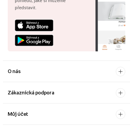
pohledů, jaké si můžeme
představit.
O nás
Zákaznícká podpora
Můj účet