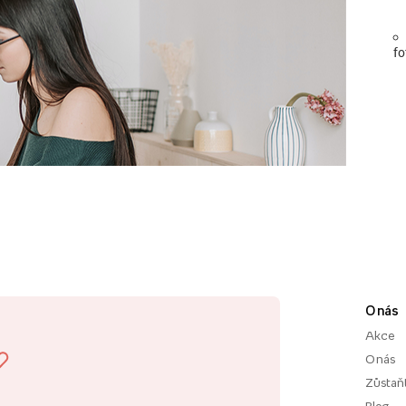
fo
O nás
Akce
O nás
Zůstaň
Blog