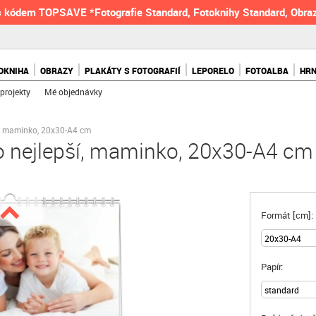
 kódem TOPSAVE *Fotografie Standard, Fotoknihy Standard, Obraz
OKNIHA
OBRAZY
PLAKÁTY S FOTOGRAFIÍ
LEPORELO
FOTOALBA
HR
projekty
Mé objednávky
í, maminko, 20x30-A4 cm
o nejlepší, maminko, 20x30-A4 cm
Formát [cm]:
Papír: