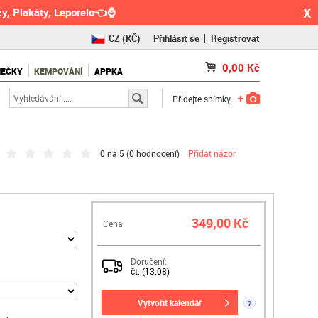
X
y, Plakáty, Leporelo👈⌚
CZ
(KČ)
Přihlásit se
Registrovat
SK
(€)
0,00
Kč
NEČKY
KEMPOVÁNÍ
APPKA
RO
(RON)
Přidejte snímky
0 na 5 (
0 hodnocení
)
Přidat názor
349,00 Kč
Cena:
Doručení:
čt. (13.08)
vytvořit kalendář
?