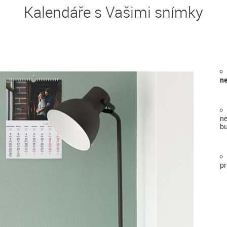
Kalendáře s Vašimi snímky
ne
ne
bu
pr