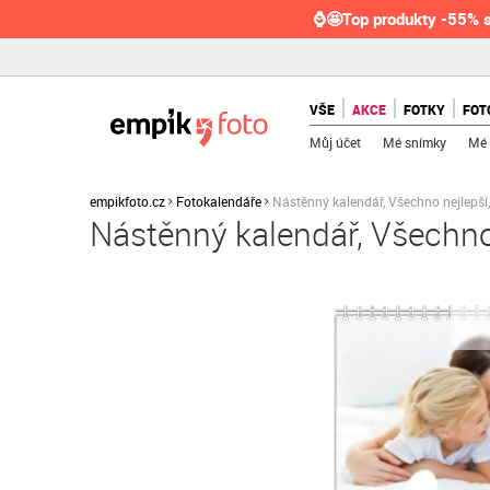
⌚🤩Top produkty -55% s
VŠE
AKCE
FOTKY
FOT
Můj účet
Mé snímky
Mé 
empikfoto.cz
Fotokalendáře
Nástěnný kalendář, Všechno nejlepš
Nástěnný kalendář, Všechn