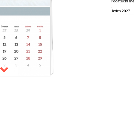
Počáteční mě