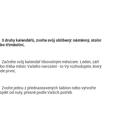
3 druhy kalendářů, zvolte svůj oblíbený: nástěnný, stolní
bo tříměsíční,
Začněte svůj kalendář libovolným měsícem. Leden, září
bo třeba měsíc Vašeho narození - to Vy rozhodujete, který
de první,
Zvolte jednu z přednastavených šablon nebo vytvořte
ojekt od nuly, přesně podle Vašich potřeb.