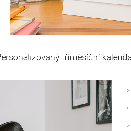
ersonalizovaný tříměsíční kalend