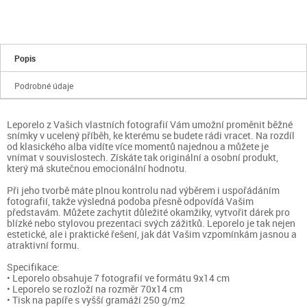
Popis
Podrobné údaje
Leporelo z Vašich vlastních fotografií Vám umožní proměnit běžné
snímky v ucelený příběh, ke kterému se budete rádi vracet. Na rozdíl
od klasického alba vidíte více momentů najednou a můžete je
vnímat v souvislostech. Získáte tak originální a osobní produkt,
který má skutečnou emocionální hodnotu.
Při jeho tvorbě máte plnou kontrolu nad výběrem i uspořádáním
fotografií, takže výsledná podoba přesně odpovídá Vašim
představám. Můžete zachytit důležité okamžiky, vytvořit dárek pro
blízké nebo stylovou prezentaci svých zážitků. Leporelo je tak nejen
estetické, ale i praktické řešení, jak dát Vašim vzpomínkám jasnou a
atraktivní formu.
Specifikace:
• Leporelo obsahuje 7 fotografií ve formátu 9x14 cm
• Leporelo se rozloží na rozměr 70x14 cm
• Tisk na papíře s vyšší gramáží 250 g/m2