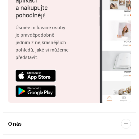
aplikaci
a nakupujte
pohodlněji!
Úsměv milované osoby
je pravděpodobně
jedním z nejkrásnějších
pohledů, jaké si můžeme
představit.
O nás