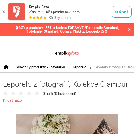
0,00
Kč
⌚🤩Top produkty -55% s kódem TOPSAVE *Fotografie Standard,
X
Fotoknihy Standard, Obrazy, Plakáty, Leporelo👈⌚
Všechny produkty - Fotodárky
Leporelo
Leporelo z fotografií, K
Leporelo z fotografií, Kolekce Glamour
0 na 5 (
0 hodnocení
)
Přidat názor