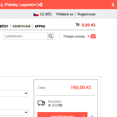
X
y, Plakáty, Leporelo👈⌚
CZ
(KČ)
Přihlásit se
Registrovat
SK
(€)
0,00
Kč
NEČKY
KEMPOVÁNÍ
APPKA
RO
(RON)
Přidejte snímky
160,00 Kč
Cena:
Doručení:
st. (12.08)
vytvořit leporelo
?