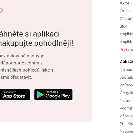
Akce
O nás
Zůstaň
Blog
áhněte si aplikaci
empikfo
nakupujte pohodlněji!
empikfo
Pro fir
ěv milované osoby je
Zákaz
vděpodobně jedním z
rásnějších pohledů, jaké si
Nejčast
eme představit.
Jak na
Způsoby
Ceny d
Termíny
Podmí
Zásady
Přizpůs
Nápov