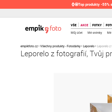
⌚🤩Top produkty -55% s
VŠE
AKCE
FOTKY
FOT
Můj účet
Mé snímky
Mé 
empikfoto.cz
Všechny produkty - Fotodárky
Leporelo
Leporelo z 
Leporelo z fotografií, Tvůj p