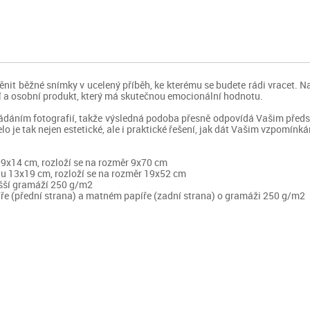
nit běžné snímky v ucelený příběh, ke kterému se budete rádi vracet. N
ní a osobní produkt, který má skutečnou emocionální hodnotu.
řádáním fotografií, takže výsledná podoba přesně odpovídá Vašim předst
lo je tak nejen estetické, ale i praktické řešení, jak dát Vašim vzpomínk
u 9x14 cm, rozloží se na rozměr 9x70 cm
tu 13x19 cm, rozloží se na rozměr 19x52 cm
vyšší gramáží 250 g/m2
íře (přední strana) a matném papíře (zadní strana) o gramáži 250 g/m2