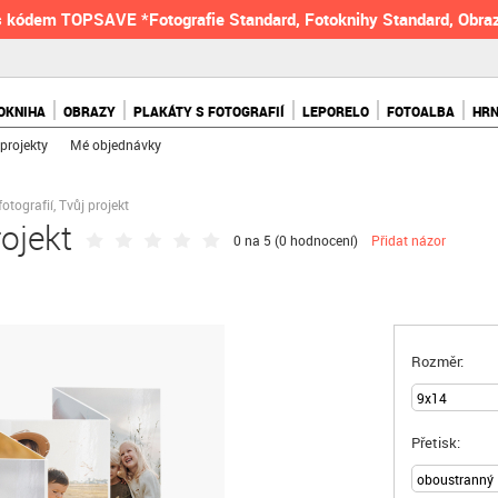
 kódem TOPSAVE *Fotografie Standard, Fotoknihy Standard, Obraz
OKNIHA
OBRAZY
PLAKÁTY S FOTOGRAFIÍ
LEPORELO
FOTOALBA
HR
projekty
Mé objednávky
fotografií, Tvůj projekt
rojekt
0 na 5 (
0 hodnocení
)
Přidat názor
Rozměr:
Přetisk: