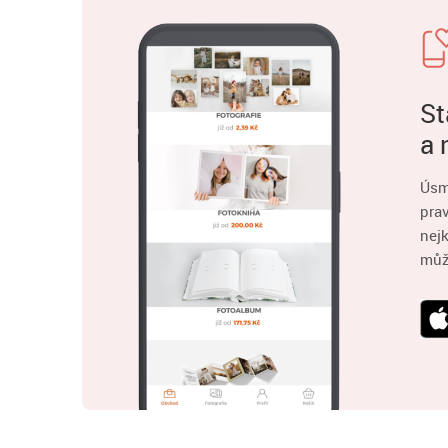
St
a 
Úsm
pra
nejk
můž