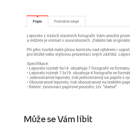
Popis
Podrobné údaje
Leporelo z Vašich vlastních fotografií Vám umožní promě
a můžete je vnímat v souvislostech. Získáte tak originál
Při jeho tvorbě máte plnou kontrolu nad výběrem i uspo
pro blízké nebo stylovou prezentaci svých zážitků. Lepore
Specifikace:
• Leporelo rozměr 9x14: obsahuje 7 fotografií ve formát
• Leporelo rozměr 13x19: obsahuje 4 fotografie ve formá
• Jednostranné leporelo, tisk jednostranný na papíře s 
• Oboustranné leporelo, tisk oboustranný na lesklém pap
• Balení: zasouvací papírové pouzdro, tzv. "sleeve"
Může se Vám líbit