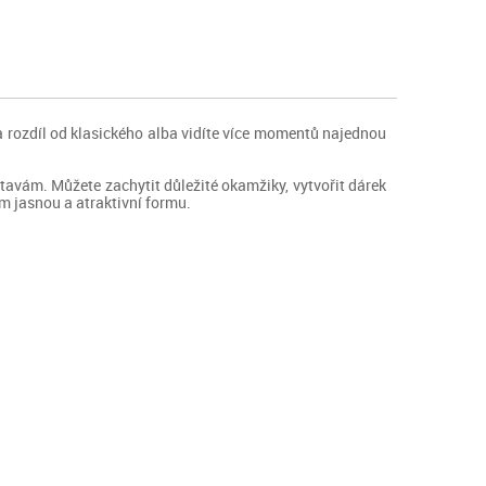
a rozdíl od klasického alba vidíte více momentů najednou
avám. Můžete zachytit důležité okamžiky, vytvořit dárek
ám jasnou a atraktivní formu.