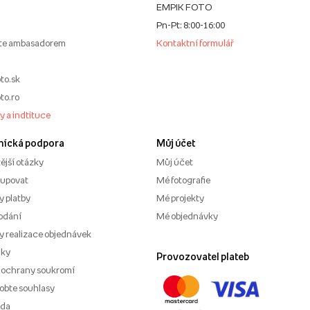
EMPIK FOTO
Pn-Pt: 8:00-16:00
te ambasadorem
Kontaktní formulář
to.sk
to.ro
my a indtituce
nícká podpora
Můj účet
ější otázky
Můj účet
kupovat
Mé fotografie
 platby
Mé projekty
odání
Mé objednávky
 realizace objednávek
nky
Provozovatel plateb
 ochrany soukromí
obte souhlasy
ěda