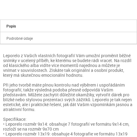
Popis
Podrobné údaje
Leporelo z Vašich vlastních fotografií Vám umožní proměnit běžné
snímky v ucelený příběh, ke kterému se budete rádi vracet. Na rozdíl
od klasického alba vidíte více momentů najednou a můžete je
vnímat v souvislostech. Získáte tak originální a osobní produkt,
který má skutečnou emocionální hodnotu.
Při jeho tvorbě máte plnou kontrolu nad výběrem i uspořádáním
fotografií, takže výsledná podoba přesně odpovídá Vašim
představám. Můžete zachytit důležité okamžiky, vytvořit dárek pro
blízké nebo stylovou prezentaci svých zážitků. Leporelo je tak nejen
estetické, ale i praktické řešení, jak dát Vašim vzpomínkám jasnou a
atraktivní formu.
Specifikace:
• Leporelo rozměr 9x14: obsahuje 7 fotografií ve formátu 9x14 cm,
rozloží se na rozměr 9x70 cm
• Leporelo rozměr 13x19: obsahuje 4 fotografie ve formátu 13x19