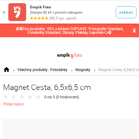
0,00
Kč
⌚🤩Top produkty -55% s kódem TOPSAVE *Fotografie Standard,
X
Fotoknihy Standard, Obrazy, Plakáty, Leporelo👈⌚
Všechny produkty - Fotodárky
Magnety
Magnet Cesta, 6,5x6,5 
Magnet Cesta, 6,5x6,5 cm
0 na 5 (
0 hodnocení
)
Přidat názor