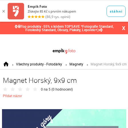
0,00
Kč
⌚🤩Top produkty -55% s kódem TOPSAVE *Fotografie Standard,
X
Fotoknihy Standard, Obrazy, Plakáty, Leporelo👈⌚
Všechny produkty - Fotodárky
Magnety
Magnet Horský, 9x9 cm
Magnet Horský, 9x9 cm
0 na 5 (
0 hodnocení
)
Přidat názor