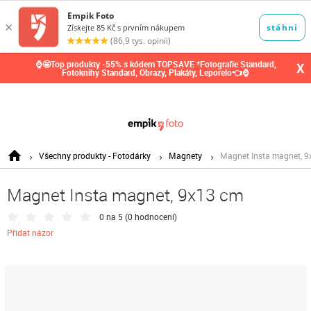
0,00
Kč
⌚🤩Top produkty -55% s kódem TOPSAVE *Fotografie Standard,
X
Fotoknihy Standard, Obrazy, Plakáty, Leporelo👈⌚
Všechny produkty - Fotodárky
Magnety
Magnet Insta magnet, 
Magnet Insta magnet, 9x13 cm
0 na 5 (
0 hodnocení
)
Přidat názor