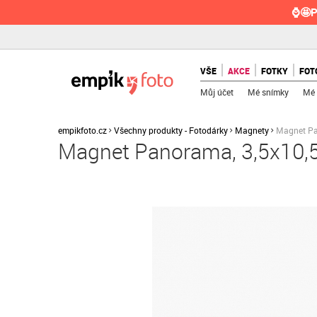
⌚🤩P
VŠE
AKCE
FOTKY
FOT
Můj účet
Mé snímky
Mé 
empikfoto.cz
Všechny produkty - Fotodárky
Magnety
Magnet Pa
Magnet Panorama, 3,5x10,