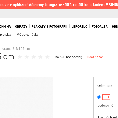
ouze v aplikaci! Všechny fotografie -55% od 50 ks s kódem PRIN
OKNIHA
OBRAZY
PLAKÁTY S FOTOGRAFIÍ
LEPORELO
FOTOALBA
HR
projekty
Mé objednávky
norama, 3,5x10,5 cm
5 cm
0 na 5 (
0 hodnocení
)
Přidat názor
Orientace:
vodorovně
Rozměr [cm]: