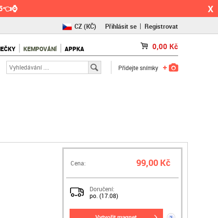
X
55👈⌚
CZ
(KČ)
Přihlásit se
Registrovat
SK
(€)
0,00
Kč
NEČKY
KEMPOVÁNÍ
APPKA
RO
(RON)
Přidejte snímky
99,00 Kč
Cena:
Doručení:
po. (17.08)
vytvořit magnet
?