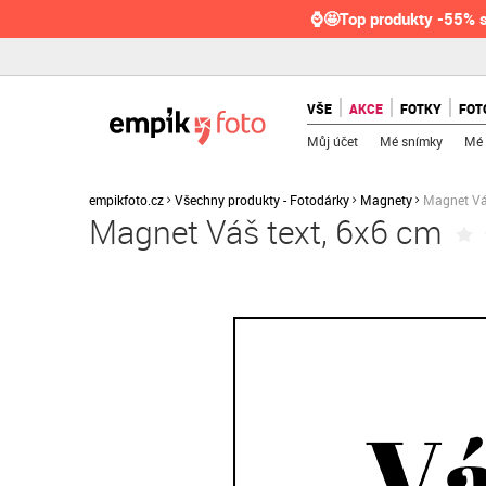
⌚🤩Top produkty -55% s
VŠE
AKCE
FOTKY
FOT
Můj účet
Mé snímky
Mé 
empikfoto.cz
Všechny produkty - Fotodárky
Magnety
Magnet Váš
Magnet Váš text, 6x6 cm