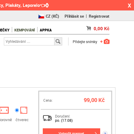
X
y, Plakáty, Leporelo👈⌚
CZ
(KČ)
Přihlásit se
Registrovat
SK
(€)
0,00
Kč
NEČKY
KEMPOVÁNÍ
APPKA
RO
(RON)
Přidejte snímky
99,00 Kč
Cena:
Doručení:
orovně
čtverec
po. (17.08)
vytvořit magnet
?