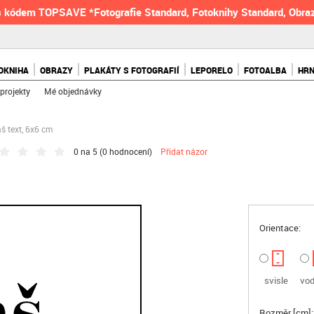
 kódem TOPSAVE *Fotografie Standard, Fotoknihy Standard, Obraz
OKNIHA
OBRAZY
PLAKÁTY S FOTOGRAFIÍ
LEPORELO
FOTOALBA
HR
projekty
Mé objednávky
 text, 6x6 cm
0 na 5 (
0 hodnocení
)
Přidat názor
Orientace:
svisle
vod
Rozměr [cm]: