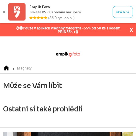
0,00
Kč
⌚🤩Pouze v aplikaci! Všechny fotografie -55% od 50 ks s kódem
X
PRIN55👈⌚
Magnety
Může se Vám líbit
Ostatní si také prohlédli