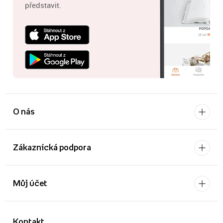
představit.
O nás
Zákaznícká podpora
Můj účet
Kontakt