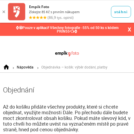
0,00
Kč
⌚🤩Pouze v aplikaci! Všechny fotografie -55% od 50 ks s kódem
X
PRIN55👈⌚
Nápověda
Objednávka – košík: výběr dodání, platby
Objednání
Až do košíku přidáte všechny produkty, které si chcete
objednat, využijte možnosti Dále. Po přechodu dále budete
moct zkontrolovat obsah košíku. Pokud máte slevový kód, v
tuto chvíli ho můžete uvést na vyznačeném místě po pravé
straně, hned pod cenou objednávky.