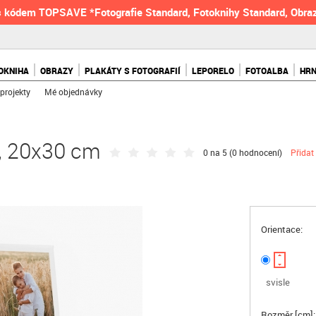
 kódem TOPSAVE *Fotografie Standard, Fotoknihy Standard, Obraz
OKNIHA
OBRAZY
PLAKÁTY S FOTOGRAFIÍ
LEPORELO
FOTOALBA
HR
projekty
Mé objednávky
k, 20x30 cm
0 na 5 (
0 hodnocení
)
Přidat
Orientace:
svisle
Rozměr [cm]: