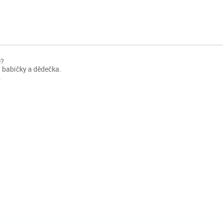
e?
 babičky a dědečka.
.