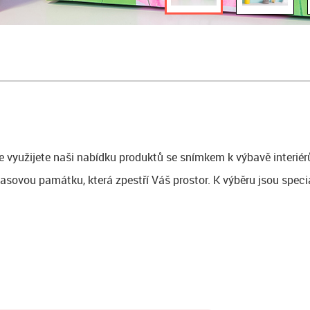
e využijete naši nabídku produktů se snímkem k výbavě interiér
asovou památku, která zpestří Váš prostor. K výběru jsou speciá