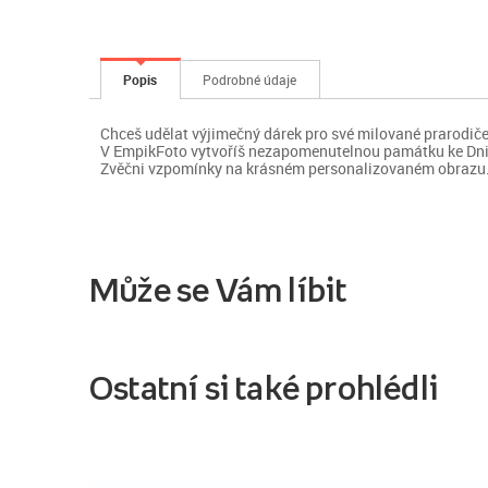
Popis
Podrobné údaje
Chceš udělat výjimečný dárek pro své milované prarodič
V EmpikFoto vytvoříš nezapomenutelnou památku ke Dni
Zvěčni vzpomínky na krásném personalizovaném obrazu
Může se Vám líbit
Ostatní si také prohlédli