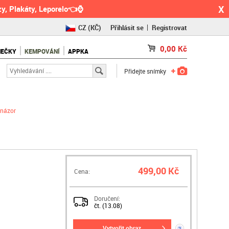
X
y, Plakáty, Leporelo👈⌚
CZ
(KČ)
Přihlásit se
Registrovat
SK
(€)
0,00
Kč
NEČKY
KEMPOVÁNÍ
APPKA
RO
(RON)
Přidejte snímky
 názor
499,00 Kč
Cena:
Doručení:
čt. (13.08)
vytvořit obraz
?