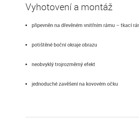
Vyhotovení a montáž
připevněn na dřevěném vnitřním rámu – tkací r
potištěné boční okraje obrazu
neobvyklý trojrozměrný efekt
jednoduché zavěšení na kovovém očku