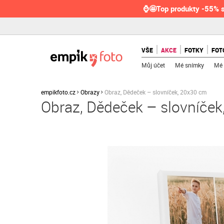
⌚🤩Top produkty -55% s
VŠE
AKCE
FOTKY
FOT
Můj účet
Mé snímky
Mé 
empikfoto.cz
Obrazy
Obraz, Dědeček – slovníček, 20x30 cm
Obraz, Dědeček – slovníče