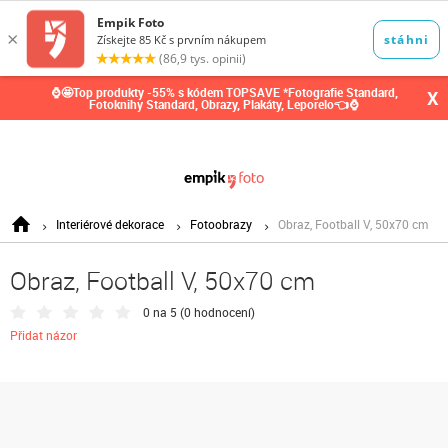
0,00
Kč
⌚🤩Top produkty -55% s kódem TOPSAVE *Fotografie Standard,
X
Fotoknihy Standard, Obrazy, Plakáty, Leporelo👈⌚
Interiérové dekorace
Fotoobrazy
Obraz, Football V, 50x70 cm
Obraz, Football V, 50x70 cm
0 na 5 (
0 hodnocení
)
Přidat názor