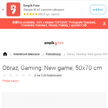
0,00
Kč
⌚🤩Top produkty -55% s kódem TOPSAVE *Fotografie Standard,
X
Fotoknihy Standard, Obrazy, Plakáty, Leporelo👈⌚
Interiérové dekorace
Fotoobrazy
Obraz, Gaming: New game, 50x
Obraz, Gaming: New game, 50x70 cm
0 na 5 (
0 hodnocení
)
Přidat názor