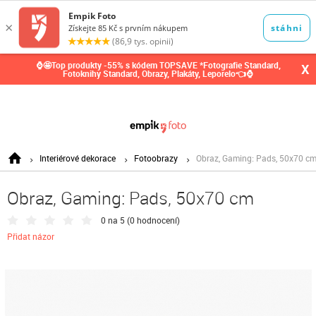
0,00
Kč
⌚🤩Top produkty -55% s kódem TOPSAVE *Fotografie Standard,
X
Fotoknihy Standard, Obrazy, Plakáty, Leporelo👈⌚
Interiérové dekorace
Fotoobrazy
Obraz, Gaming: Pads, 50x70 c
Obraz, Gaming: Pads, 50x70 cm
0 na 5 (
0 hodnocení
)
Přidat názor