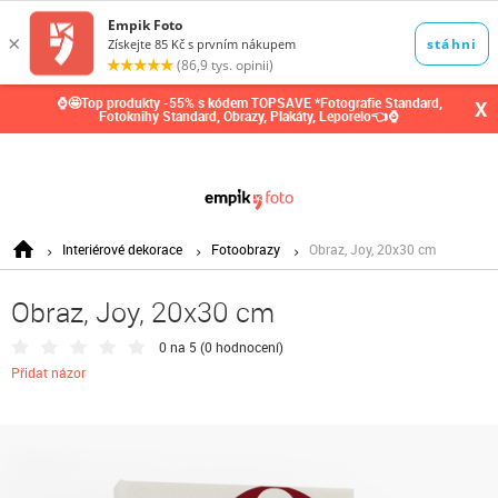
0,00
Kč
⌚🤩Top produkty -55% s kódem TOPSAVE *Fotografie Standard,
X
Fotoknihy Standard, Obrazy, Plakáty, Leporelo👈⌚
Interiérové dekorace
Fotoobrazy
Obraz, Joy, 20x30 cm
Obraz, Joy, 20x30 cm
0 na 5 (
0 hodnocení
)
Přidat názor