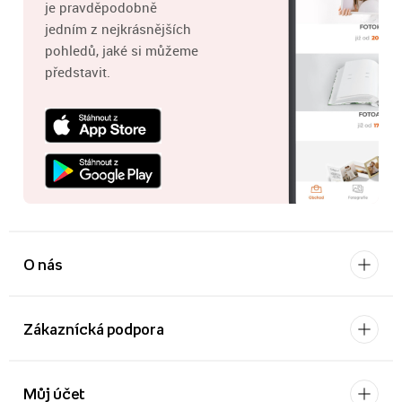
je pravděpodobně
jedním z nejkrásnějších
pohledů, jaké si můžeme
představit.
O nás
Zákaznícká podpora
Můj účet