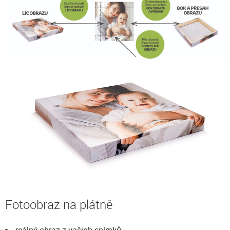
Fotoobraz na plátně
reálný obraz z vašich snímků