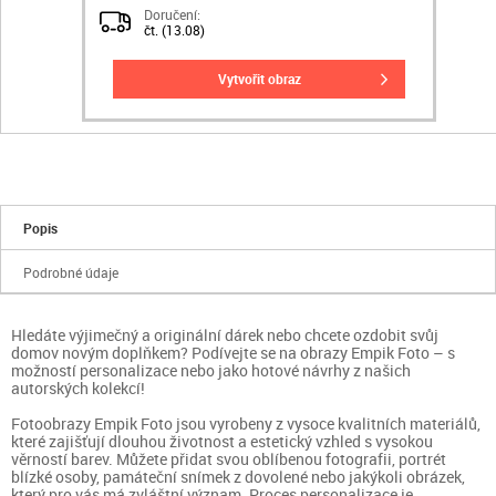
Doručení:
čt. (13.08)
vytvořit obraz
Popis
Podrobné údaje
Hledáte výjimečný a originální dárek nebo chcete ozdobit svůj
domov novým doplňkem? Podívejte se na obrazy Empik Foto – s
možností personalizace nebo jako hotové návrhy z našich
autorských kolekcí!
Fotoobrazy Empik Foto jsou vyrobeny z vysoce kvalitních materiálů,
které zajišťují dlouhou životnost a estetický vzhled s vysokou
věrností barev. Můžete přidat svou oblíbenou fotografii, portrét
blízké osoby, památeční snímek z dovolené nebo jakýkoli obrázek,
který pro vás má zvláštní význam. Proces personalizace je