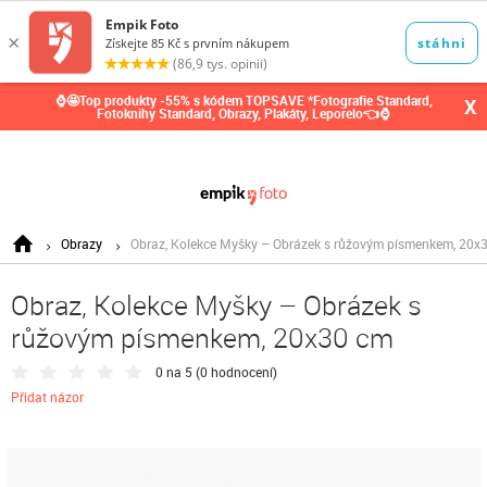
0,00
Kč
⌚🤩Top produkty -55% s kódem TOPSAVE *Fotografie Standard,
X
Fotoknihy Standard, Obrazy, Plakáty, Leporelo👈⌚
Obrazy
Obraz, Kolekce Myšky – Obrázek s růžovým písmenkem, 20x
Obraz, Kolekce Myšky – Obrázek s
růžovým písmenkem, 20x30 cm
0 na 5 (
0 hodnocení
)
Přidat názor