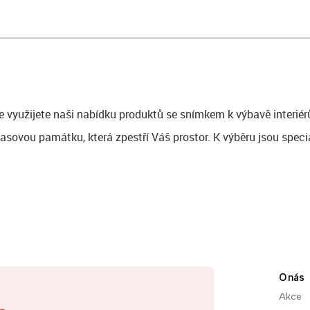
e využijete naši nabídku produktů se snímkem k výbavě interiér
asovou památku, která zpestří Váš prostor. K výběru jsou speciá
O nás
Akce