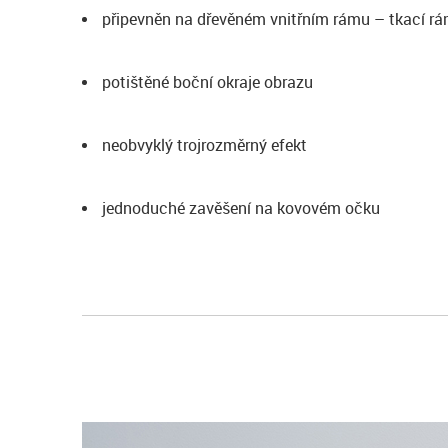
připevněn na dřevěném vnitřním rámu – tkací r
potištěné boční okraje obrazu
neobvyklý trojrozměrný efekt
jednoduché zavěšení na kovovém očku