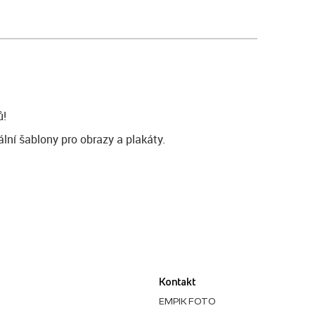
ů!
lní šablony pro obrazy a plakáty.
Kontakt
EMPIK FOTO