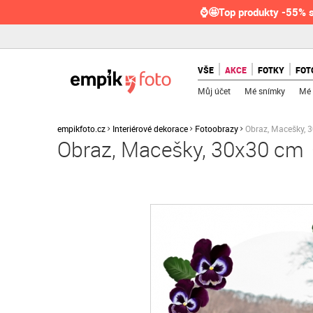
⌚🤩Top produkty -55% s
VŠE
AKCE
FOTKY
FOT
Můj účet
Mé snímky
Mé 
empikfoto.cz
Interiérové dekorace
Fotoobrazy
Obraz, Macešky, 
Obraz, Macešky, 30x30 cm