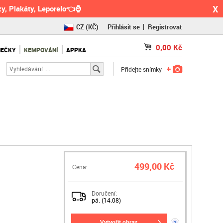
X
y, Plakáty, Leporelo👈⌚
CZ
(KČ)
Přihlásit se
Registrovat
SK
(€)
0,00
Kč
NEČKY
KEMPOVÁNÍ
APPKA
RO
(RON)
Přidejte snímky
499,00 Kč
Cena:
Doručení:
pá. (14.08)
vytvořit obraz
?