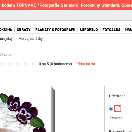
 kódem TOPSAVE *Fotografie Standard, Fotoknihy Standard, Obraz
OKNIHA
OBRAZY
PLAKÁTY S FOTOGRAFIÍ
LEPORELO
FOTOALBA
HR
projekty
Mé objednávky
30x30 cm
0 na 5 (
0 hodnocení
)
Přidat názor
Orientace:
čtverec
Rozměr [cm]: