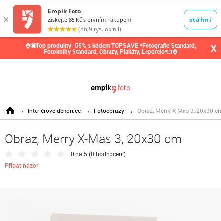
0,00
Kč
⌚🤩Top produkty -55% s kódem TOPSAVE *Fotografie Standard,
X
Fotoknihy Standard, Obrazy, Plakáty, Leporelo👈⌚
Interiérové dekorace
Fotoobrazy
Obraz, Merry X-Mas 3, 20x30 c
Obraz, Merry X-Mas 3, 20x30 cm
0 na 5 (
0 hodnocení
)
Přidat názor