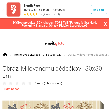
0,00
Kč
⌚🤩Top produkty -55% s kódem TOPSAVE *Fotografie Standard,
X
Fotoknihy Standard, Obrazy, Plakáty, Leporelo👈⌚
Interiérové dekorace
Fotoobrazy
Obraz, Milovanému dědečkovi,
Obraz, Milovanému dědečkovi, 30x30
cm
0 na 5 (
0 hodnocení
)
Přidat názor