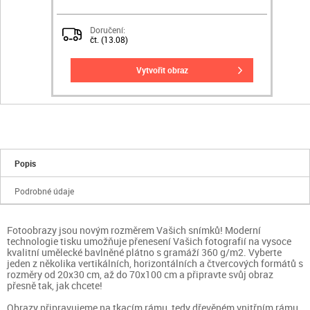
Doručení:
čt. (13.08)
vytvořit obraz
Popis
Podrobné údaje
Fotoobrazy jsou novým rozměrem Vašich snímků! Moderní
technologie tisku umožňuje přenesení Vašich fotografií na vysoce
kvalitní umělecké bavlněné plátno s gramáží 360 g/m2. Vyberte
jeden z několika vertikálních, horizontálních a čtvercových formátů s
rozměry od 20x30 cm, až do 70x100 cm a připravte svůj obraz
přesně tak, jak chcete!
Obrazy připravujeme na tkacím rámu, tedy dřevěném vnitřním rámu.