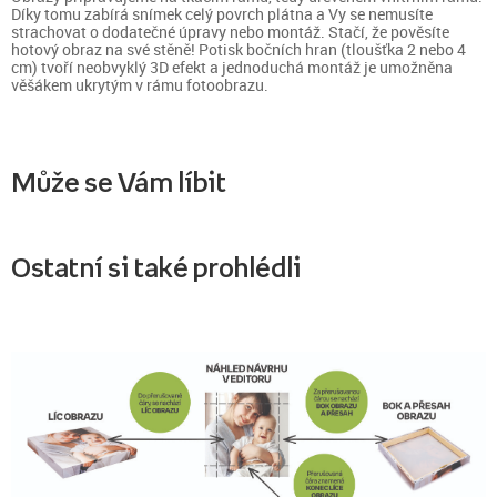
Díky tomu zabírá snímek celý povrch plátna a Vy se nemusíte
strachovat o dodatečné úpravy nebo montáž. Stačí, že pověsíte
hotový obraz na své stěně! Potisk bočních hran (tloušťka 2 nebo 4
cm) tvoří neobvyklý 3D efekt a jednoduchá montáž je umožněna
věšákem ukrytým v rámu fotoobrazu.
Může se Vám líbit
Ostatní si také prohlédli