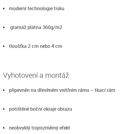
moderní technologie tisku
gramáž plátna 360g/m2
tloušťka 2 cm nebo 4 cm
Vyhotovení a montáž
připevněn na dřevěném vnitřním rámu – tkací rám
potištěné boční okraje obrazu
neobvyklý trojrozměrný efekt