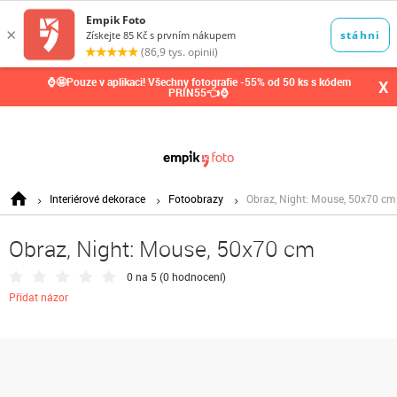
0,00
Kč
⌚🤩Pouze v aplikaci! Všechny fotografie -55% od 50 ks s kódem
X
PRIN55👈⌚
Interiérové dekorace
Fotoobrazy
Obraz, Night: Mouse, 50x70 cm
Obraz, Night: Mouse, 50x70 cm
0 na 5 (
0 hodnocení
)
Přidat názor