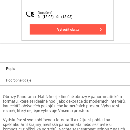
Doručení:
čt. (13.08) - út. (18.08)
vytvořit obraz
Popis
Podrobné údaje
Obrazy Panorama. Nabízíme jedinečné obrazy v panoramatickém
formátu, které se ideálně hodí jako dekorace do moderních interiérů,
kanceláří, obývacích pokojů nebo komerčních prostor. Vyberte si
rozměr, který nejlépe vyhovuje Vašemu prostoru.
Vytiskněte si svou oblíbenou fotografii a užijte si pohled na
spektakulární krajiny, městská panoramata nebo sestavte si
kompozici z několika portrétů. Nechte se inspirovat jednou z našich