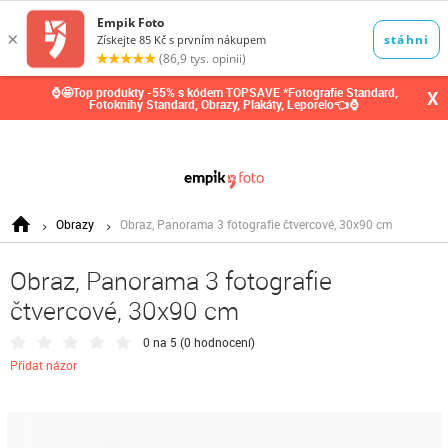
0,00
Kč
⌚🤩Top produkty -55% s kódem TOPSAVE *Fotografie Standard,
X
Fotoknihy Standard, Obrazy, Plakáty, Leporelo👈⌚
Obrazy
Obraz, Panorama 3 fotografie čtvercové, 30x90 cm
Obraz, Panorama 3 fotografie
čtvercové, 30x90 cm
0 na 5 (
0 hodnocení
)
Přidat názor