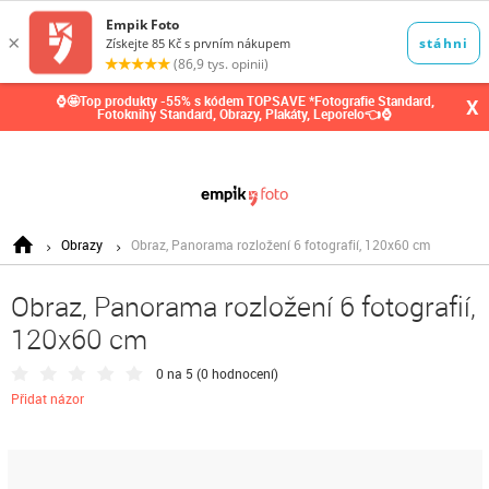
0,00
Kč
⌚🤩Top produkty -55% s kódem TOPSAVE *Fotografie Standard,
X
Fotoknihy Standard, Obrazy, Plakáty, Leporelo👈⌚
Obrazy
Obraz, Panorama rozložení 6 fotografií, 120x60 cm
Obraz, Panorama rozložení 6 fotografií,
120x60 cm
0 na 5 (
0 hodnocení
)
Přidat názor