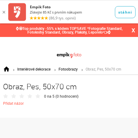
0,00
Kč
⌚🤩Top produkty -55% s kódem TOPSAVE *Fotografie Standard,
X
Fotoknihy Standard, Obrazy, Plakáty, Leporelo👈⌚
Interiérové dekorace
Fotoobrazy
Obraz, Pes, 50x70 cm
Obraz, Pes, 50x70 cm
0 na 5 (
0 hodnocení
)
Přidat názor