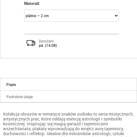
Materiál:
Doručení:
pá. (14.08)
Popis
Podrobné údaje
Kolekcja obrazów w tematyce znaków zodiaku to seria mistycznych,
artystycznych prac, które oddają esencję astrologii i symboliki
kosmicznej. Inspirując się magią gwiazd i tajemnicami
wszechświata, plakaty wprowadzają do wnętrz aurę tajemnicy,
duchowości i refleksji. Idealne dla miłośników astrologii, sztuki