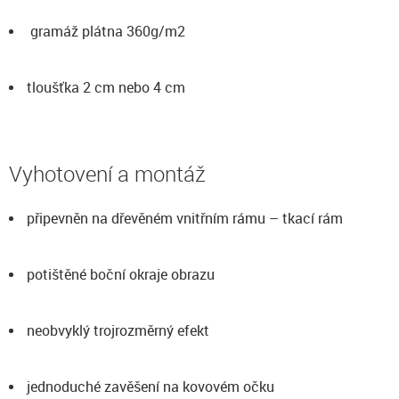
gramáž plátna 360g/m2
tloušťka 2 cm nebo 4 cm
Vyhotovení a montáž
připevněn na dřevěném vnitřním rámu – tkací rám
potištěné boční okraje obrazu
neobvyklý trojrozměrný efekt
jednoduché zavěšení na kovovém očku