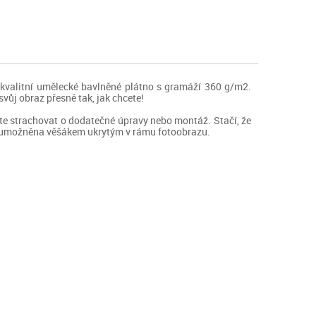
kvalitní umělecké bavlněné plátno s gramáží 360 g/m2.
vůj obraz přesně tak, jak chcete!
te strachovat o dodatečné úpravy nebo montáž. Stačí, že
je umožněna věšákem ukrytým v rámu fotoobrazu.