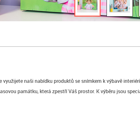
e využijete naši nabídku produktů se snímkem k výbavě interiér
asovou památku, která zpestří Váš prostor. K výběru jsou speciá