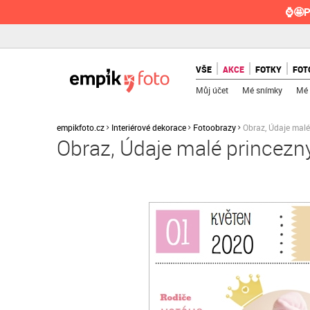
⌚🤩P
VŠE
AKCE
FOTKY
FOT
Můj účet
Mé snímky
Mé 
empikfoto.cz
Interiérové dekorace
Fotoobrazy
Obraz, Údaje malé
Obraz, Údaje malé princezn