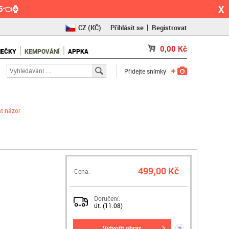
X
55👈⌚
CZ
(KČ)
Přihlásit se
Registrovat
SK
(€)
0,00
Kč
NEČKY
KEMPOVÁNÍ
APPKA
RO
(RON)
Přidejte snímky
at názor
499,00 Kč
Cena:
Doručení:
út. (11.08)
vytvořit obraz
?