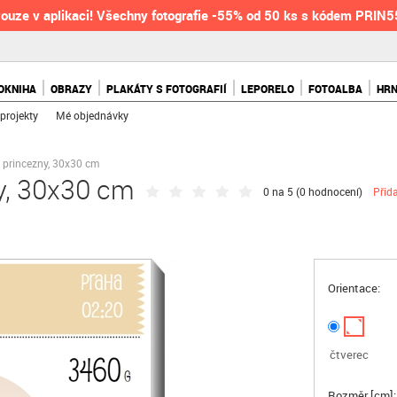
ouze v aplikaci! Všechny fotografie -55% od 50 ks s kódem PRIN
OKNIHA
OBRAZY
PLAKÁTY S FOTOGRAFIÍ
LEPORELO
FOTOALBA
HR
projekty
Mé objednávky
 princezny, 30x30 cm
y, 30x30 cm
0 na 5 (
0 hodnocení
)
Přid
Orientace:
čtverec
Rozměr [cm]: