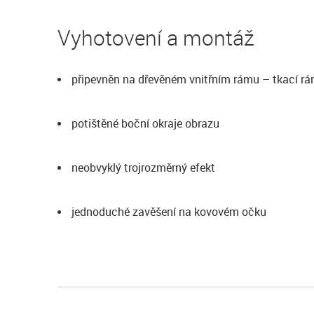
Vyhotovení a montáž
připevněn na dřevěném vnitřním rámu – tkací r
potištěné boční okraje obrazu
neobvyklý trojrozměrný efekt
jednoduché zavěšení na kovovém očku