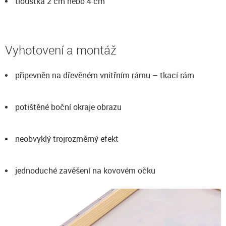
tloušťka 2 cm nebo 4 cm
Vyhotovení a montáž
připevněn na dřevěném vnitřním rámu – tkací rám
potištěné boční okraje obrazu
neobvyklý trojrozměrný efekt
jednoduché zavěšení na kovovém očku