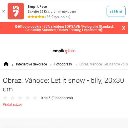
0,00
Kč
⌚🤩Top produkty -55% s kódem TOPSAVE *Fotografie Standard,
X
Fotoknihy Standard, Obrazy, Plakáty, Leporelo👈⌚
Interiérové dekorace
Fotoobrazy
Obraz, Vánoce: Let it snow - bíl
Obraz, Vánoce: Let it snow - bílý, 20x30
cm
0 na 5 (
0 hodnocení
)
Přidat názor