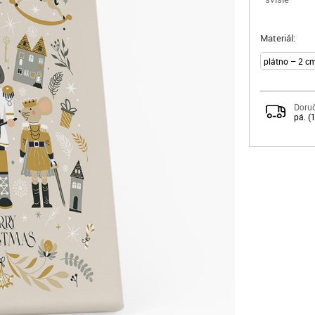
Materiál:
Doruč
pá. (