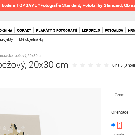
 kódem TOPSAVE *Fotografie Standard, Fotoknihy Standard, Obraz
OKNIHA
OBRAZY
PLAKÁTY S FOTOGRAFIÍ
LEPORELO
FOTOALBA
HR
projekty
Mé objednávky
utcracker béžový, 20x30 cm
 béžový, 20x30 cm
0 na 5 (
0 hod
Cena:
Orientace:
svisle