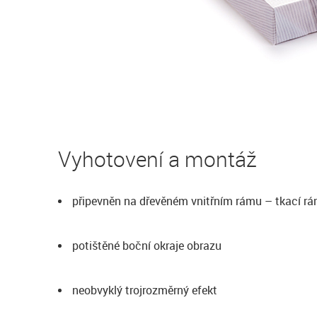
Vyhotovení a montáž
připevněn na dřevěném vnitřním rámu – tkací r
potištěné boční okraje obrazu
neobvyklý trojrozměrný efekt