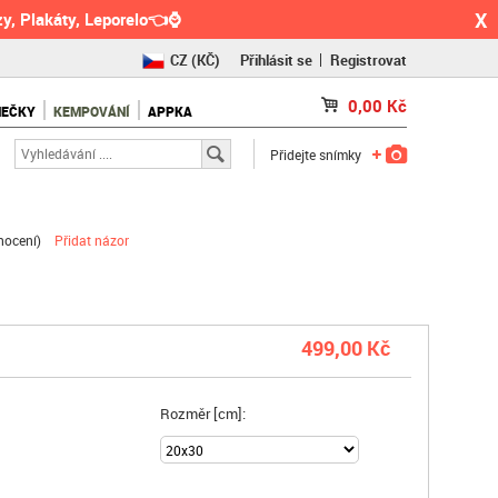
X
y, Plakáty, Leporelo👈⌚
CZ
(KČ)
Přihlásit se
Registrovat
SK
(€)
0,00
Kč
NEČKY
KEMPOVÁNÍ
APPKA
RO
(RON)
Přidejte snímky
nocení
)
Přidat názor
499,00 Kč
Rozměr [cm]: