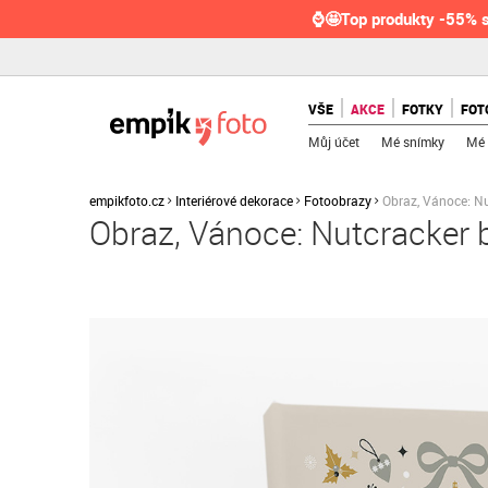
⌚🤩Top produkty -55% s
VŠE
AKCE
FOTKY
FOT
Můj účet
Mé snímky
Mé 
empikfoto.cz
Interiérové dekorace
Fotoobrazy
Obraz, Vánoce: N
Obraz, Vánoce: Nutcracker