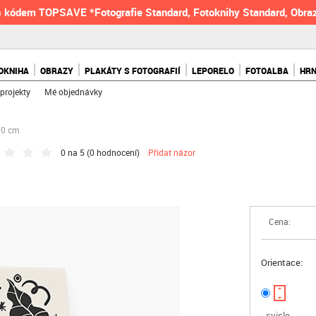
 kódem TOPSAVE *Fotografie Standard, Fotoknihy Standard, Obraz
OKNIHA
OBRAZY
PLAKÁTY S FOTOGRAFIÍ
LEPORELO
FOTOALBA
HR
projekty
Mé objednávky
70 cm
0 na 5 (
0 hodnocení
)
Přidat názor
Cena:
Orientace:
svisle