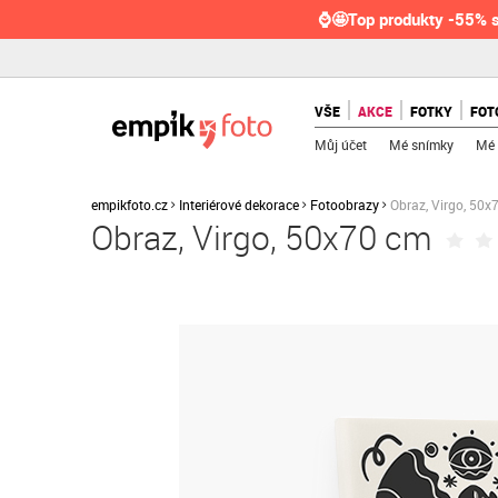
⌚🤩Top produkty -55% s
VŠE
AKCE
FOTKY
FOT
Můj účet
Mé snímky
Mé 
empikfoto.cz
Interiérové dekorace
Fotoobrazy
Obraz, Virgo, 50x
Obraz, Virgo, 50x70 cm