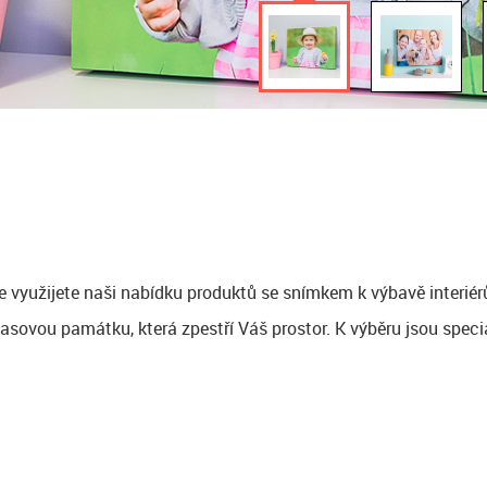
e využijete naši nabídku produktů se snímkem k výbavě interiér
asovou památku, která zpestří Váš prostor. K výběru jsou speciá