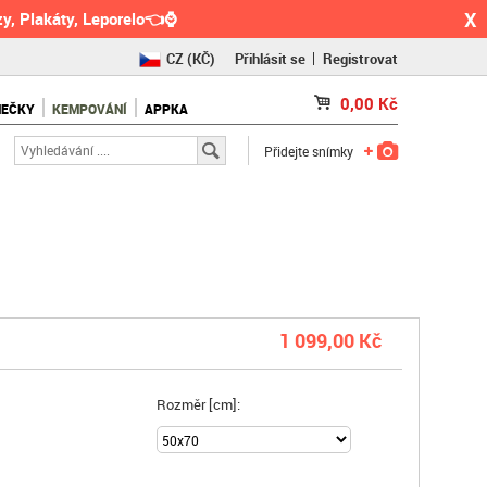
X
y, Plakáty, Leporelo👈⌚
CZ
(KČ)
Přihlásit se
Registrovat
SK
(€)
0,00
Kč
NEČKY
KEMPOVÁNÍ
APPKA
RO
(RON)
Přidejte snímky
1 099,00 Kč
Rozměr [cm]: