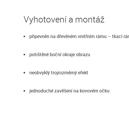
Vyhotovení a montáž
připevněn na dřevěném vnitřním rámu – tkací r
potištěné boční okraje obrazu
neobvyklý trojrozměrný efekt
jednoduché zavěšení na kovovém očku