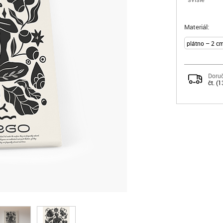
Materiál:
Doruč
čt. (1