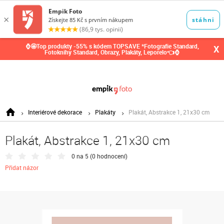
0,00
Kč
⌚🤩Top produkty -55% s kódem TOPSAVE *Fotografie Standard,
X
Fotoknihy Standard, Obrazy, Plakáty, Leporelo👈⌚
Interiérové dekorace
Plakáty
Plakát, Abstrakce 1, 21x30 cm
Plakát, Abstrakce 1, 21x30 cm
0 na 5 (
0 hodnocení
)
Přidat názor