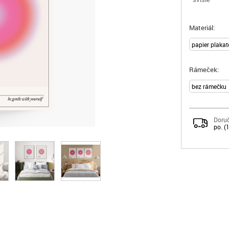
Materiál:
Rámeček:
Doruč
po. (