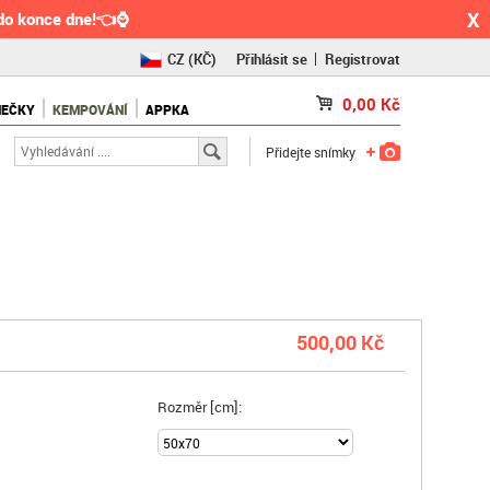
X
do konce dne!👈⌚
CZ
(KČ)
Přihlásit se
Registrovat
SK
(€)
0,00
Kč
NEČKY
KEMPOVÁNÍ
APPKA
RO
(RON)
Přidejte snímky
500,00 Kč
Rozměr [cm]: