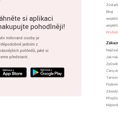
Zůstaň
Blog
áhněte si aplikaci
empikfo
nakupujte pohodlněji!
empikfo
Pro fir
ěv milované osoby je
Zákaz
vděpodobně jedním z
rásnějších pohledů, jaké si
Nejčast
eme představit.
Jak na
Způsoby
Ceny d
Termíny
Podmí
Zásady
Přizpůs
Nápov