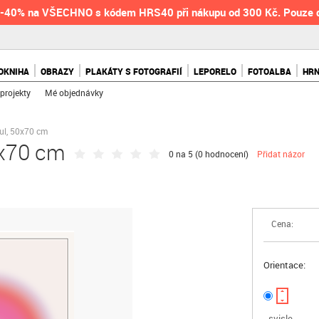
-40% na VŠECHNO s kódem HRS40 při nákupu od 300 Kč. Pouze 
OKNIHA
OBRAZY
PLAKÁTY S FOTOGRAFIÍ
LEPORELO
FOTOALBA
HR
projekty
Mé objednávky
oul, 50x70 cm
0x70 cm
0 na 5 (
0 hodnocení
)
Přidat názor
Cena:
Orientace:
svisle