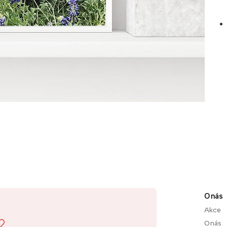
O nás
Akce
O nás