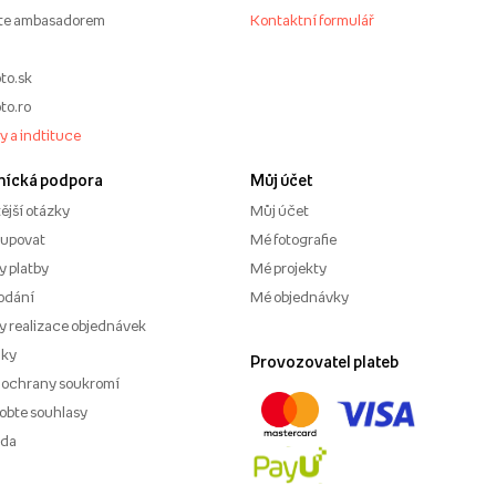
te ambasadorem
Kontaktní formulář
to.sk
to.ro
my a indtituce
nícká podpora
Můj účet
ější otázky
Můj účet
kupovat
Mé fotografie
 platby
Mé projekty
odání
Mé objednávky
 realizace objednávek
nky
Provozovatel plateb
 ochrany soukromí
obte souhlasy
ěda