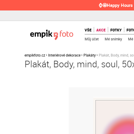
⌚🤩Happy Hours 
VŠE
AKCE
FOTKY
FOT
Můj účet
Mé snímky
Mé 
empikfoto.cz
Interiérové dekorace
Plakáty
Plakát, Body, mind, s
Plakát, Body, mind, soul, 5