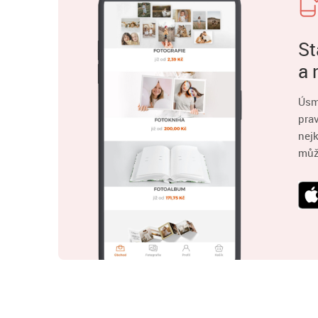
St
a 
Úsm
pra
nejk
můž