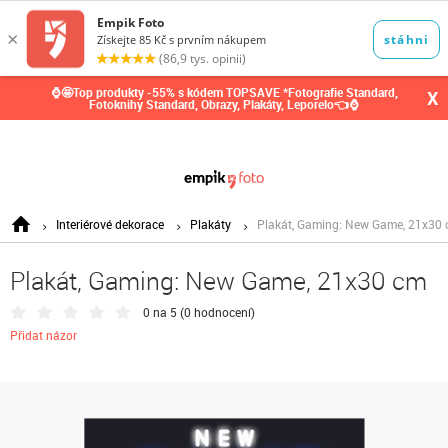
0,00
Kč
⌚🤩Top produkty -55% s kódem TOPSAVE *Fotografie Standard,
X
Fotoknihy Standard, Obrazy, Plakáty, Leporelo👈⌚
Interiérové dekorace
Plakáty
Plakát, Gaming: New Game, 21x30
Plakát, Gaming: New Game, 21x30 cm
0 na 5 (
0 hodnocení
)
Přidat názor