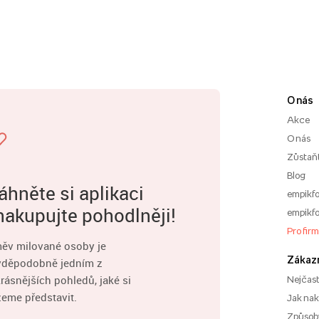
O nás
Akce
O nás
Zůstaň
Blog
áhněte si aplikaci
empikfo
nakupujte pohodlněji!
empikfo
Pro fir
ěv milované osoby je
Zákaz
vděpodobně jedním z
rásnějších pohledů, jaké si
Nejčast
eme představit.
Jak na
Způsoby