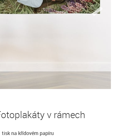
Fotoplakáty v rámech
tisk na křídovém papíru