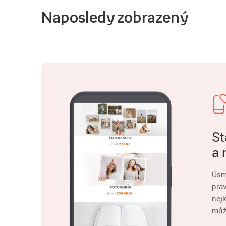
Naposledy zobrazený
St
a 
Úsm
pra
nejk
můž