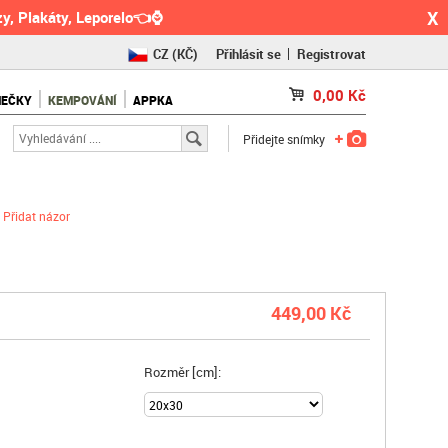
X
y, Plakáty, Leporelo👈⌚
CZ
(KČ)
Přihlásit se
Registrovat
SK
(€)
0,00
Kč
NEČKY
KEMPOVÁNÍ
APPKA
RO
(RON)
Přidejte snímky
Přidat názor
449,00 Kč
Rozměr [cm]: