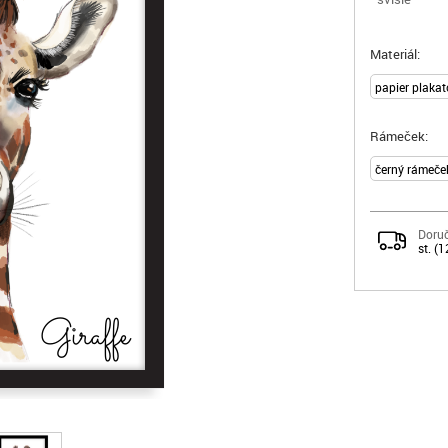
Materiál:
Rámeček:
Doruč
st. (1
Giraffe