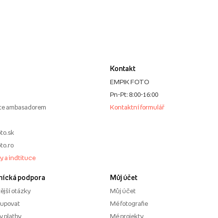
Kontakt
EMPIK FOTO
Pn-Pt: 8:00-16:00
te ambasadorem
Kontaktní formulář
to.sk
to.ro
my a indtituce
nícká podpora
Můj účet
ější otázky
Můj účet
kupovat
Mé fotografie
 platby
Mé projekty