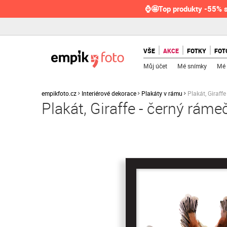
⌚🤩Top produkty -55% s
VŠE
AKCE
FOTKY
FOT
Můj účet
Mé snímky
Mé 
empikfoto.cz
Interiérové dekorace
Plakáty v rámu
Plakát, Giraff
Plakát, Giraffe - černý rám