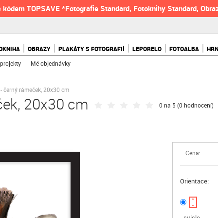
 kódem TOPSAVE *Fotografie Standard, Fotoknihy Standard, Obraz
OKNIHA
OBRAZY
PLAKÁTY S FOTOGRAFIÍ
LEPORELO
FOTOALBA
HR
projekty
Mé objednávky
e - černý rámeček, 20x30 cm
eček, 20x30 cm
0 na 5 (
0 hodnocení
)
Cena:
Orientace:
svisle