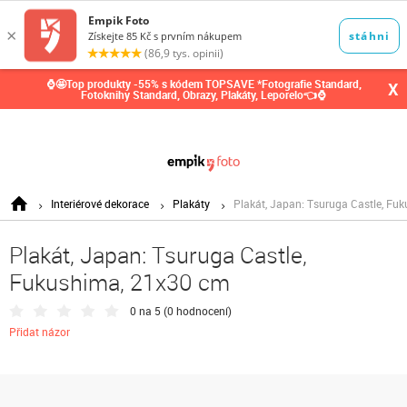
0,00
Kč
⌚🤩Top produkty -55% s kódem TOPSAVE *Fotografie Standard,
X
Fotoknihy Standard, Obrazy, Plakáty, Leporelo👈⌚
Interiérové dekorace
Plakáty
Plakát, Japan: Tsuruga Castle, Fu
Plakát, Japan: Tsuruga Castle,
Fukushima, 21x30 cm
0 na 5 (
0 hodnocení
)
Přidat názor