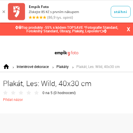
0,00
Kč
⌚🤩Top produkty -55% s kódem TOPSAVE *Fotografie Standard,
X
Fotoknihy Standard, Obrazy, Plakáty, Leporelo👈⌚
Interiérové dekorace
Plakáty
Plakát, Les: Wild, 40x30 cm
Plakát, Les: Wild, 40x30 cm
0 na 5 (
0 hodnocení
)
Přidat názor