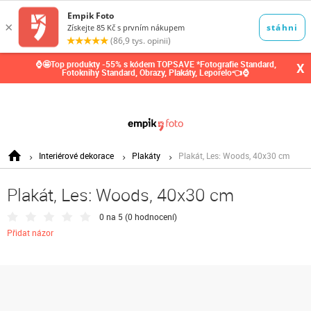
0,00
Kč
⌚🤩Top produkty -55% s kódem TOPSAVE *Fotografie Standard,
X
Fotoknihy Standard, Obrazy, Plakáty, Leporelo👈⌚
Interiérové dekorace
Plakáty
Plakát, Les: Woods, 40x30 cm
Plakát, Les: Woods, 40x30 cm
0 na 5 (
0 hodnocení
)
Přidat názor