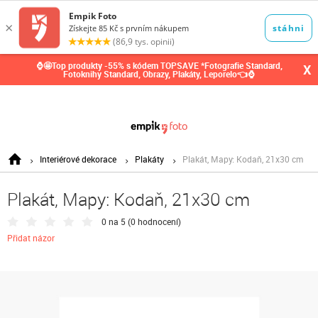
0,00
Kč
⌚🤩Top produkty -55% s kódem TOPSAVE *Fotografie Standard,
X
Fotoknihy Standard, Obrazy, Plakáty, Leporelo👈⌚
Interiérové dekorace
Plakáty
Plakát, Mapy: Kodaň, 21x30 cm
Plakát, Mapy: Kodaň, 21x30 cm
0 na 5 (
0 hodnocení
)
Přidat názor