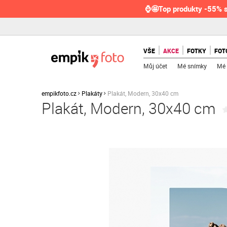
⌚🤩Top produkty -55% s
VŠE
AKCE
FOTKY
FOT
Můj účet
Mé snímky
Mé 
empikfoto.cz
Plakáty
Plakát, Modern, 30x40 cm
Plakát, Modern, 30x40 cm