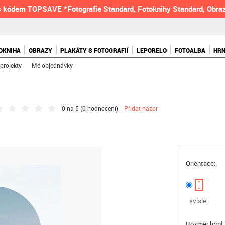
 kódem TOPSAVE *Fotografie Standard, Fotoknihy Standard, Obraz
OKNIHA
OBRAZY
PLAKÁTY S FOTOGRAFIÍ
LEPORELO
FOTOALBA
HR
projekty
Mé objednávky
0 na 5 (
0 hodnocení
)
Přidat názor
Orientace:
svisle
Rozměr [cm]: