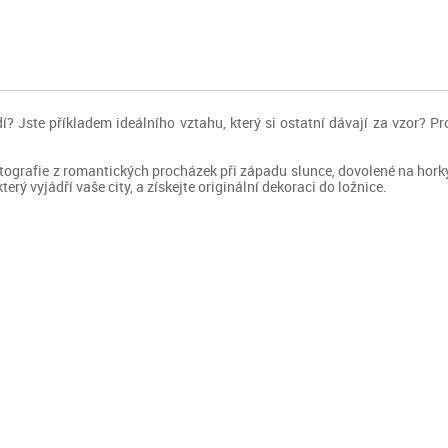
idí? Jste příkladem ideálního vztahu, který si ostatní dávají za vzor?
ografie z romantických procházek při západu slunce, dovolené na horkýc
který vyjádří vaše city, a získejte originální dekoraci do ložnice.