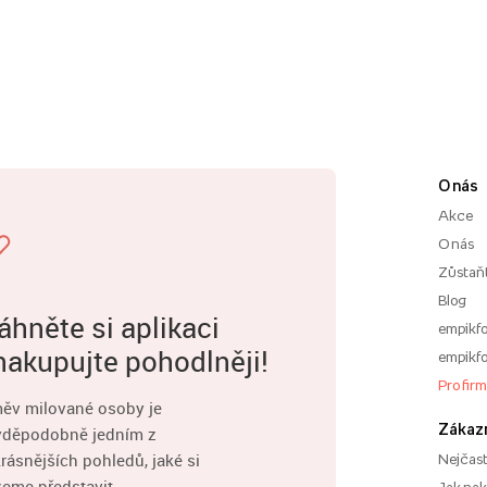
O nás
Akce
O nás
Zůstaň
Blog
áhněte si aplikaci
empikfo
nakupujte pohodlněji!
empikfo
Pro fir
ěv milované osoby je
Zákaz
vděpodobně jedním z
rásnějších pohledů, jaké si
Nejčast
eme představit.
Jak na