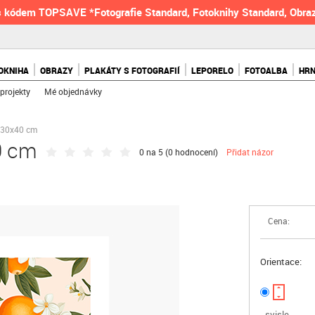
 kódem TOPSAVE *Fotografie Standard, Fotoknihy Standard, Obraz
OKNIHA
OBRAZY
PLAKÁTY S FOTOGRAFIÍ
LEPORELO
FOTOALBA
HR
projekty
Mé objednávky
, 30x40 cm
0 cm
0 na 5 (
0 hodnocení
)
Přidat názor
Cena:
Orientace:
svisle