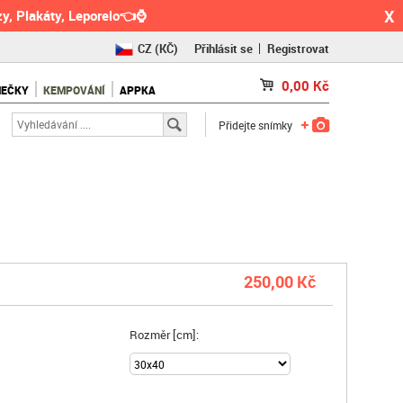
X
y, Plakáty, Leporelo👈⌚
CZ
(KČ)
Přihlásit se
Registrovat
SK
(€)
0,00
Kč
NEČKY
KEMPOVÁNÍ
APPKA
RO
(RON)
Přidejte snímky
250,00 Kč
Rozměr [cm]: