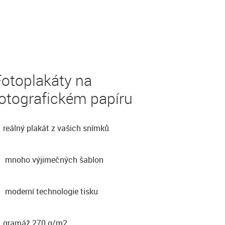
Fotoplakáty na
otografickém papíru
reálný plakát z vašich snímků
mnoho výjimečných šablon
moderní technologie tisku
gramáž 270 g/m2