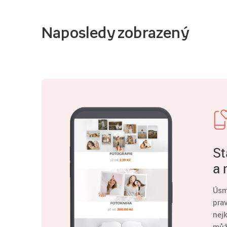
Naposledy zobrazený
St
a 
Úsm
pra
nejk
můž