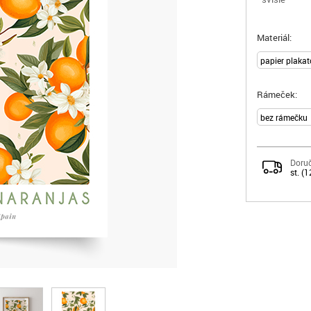
Materiál:
Rámeček:
Doruč
st. (1