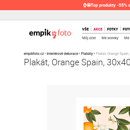
⌚🤩Top produkty -55% s
VŠE
AKCE
FOTKY
FOT
Můj účet
Mé snímky
Mé 
empikfoto.cz
Interiérové dekorace
Plakáty
Plakát, Orange Spain
Plakát, Orange Spain, 30x4