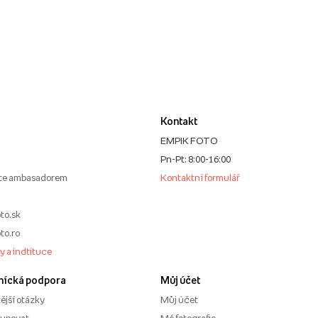
Kontakt
EMPIK FOTO
Pn-Pt: 8:00-16:00
te ambasadorem
Kontaktní formulář
to.sk
to.ro
my a indtituce
nícká podpora
Můj účet
ější otázky
Můj účet
kupovat
Mé fotografie