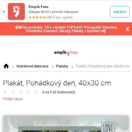
0,00
Kč
⌚🤩Top produkty -55% s kódem TOPSAVE *Fotografie Standard,
X
Fotoknihy Standard, Obrazy, Plakáty, Leporelo👈⌚
Interiérové dekorace
Plakáty
Plakát, Pohádkový den, 40x30 cm
Plakát, Pohádkový den, 40x30 cm
0 na 5 (
0 hodnocení
)
Přidat názor