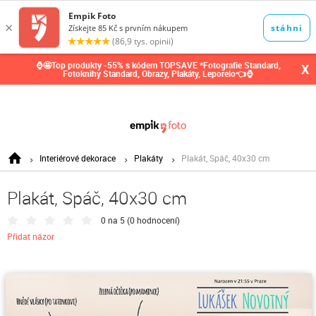
0,00
Kč
⌚🤩Top produkty -55% s kódem TOPSAVE *Fotografie Standard,
X
Fotoknihy Standard, Obrazy, Plakáty, Leporelo👈⌚
Interiérové dekorace
Plakáty
Plakát, Spáč, 40x30 cm
Plakát, Spáč, 40x30 cm
0 na 5 (
0 hodnocení
)
Přidat názor