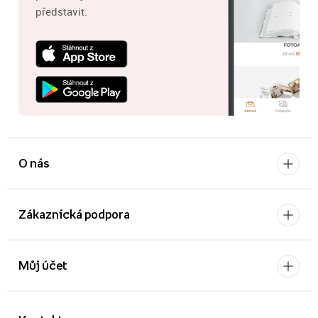
představit.
O nás
Zákaznícká podpora
Můj účet