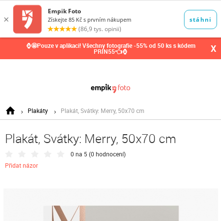
0,00
Kč
⌚🤩Pouze v aplikaci! Všechny fotografie -55% od 50 ks s kódem
X
PRIN55👈⌚
Plakáty
Plakát, Svátky: Merry, 50x70 cm
Plakát, Svátky: Merry, 50x70 cm
0 na 5 (
0 hodnocení
)
Přidat názor