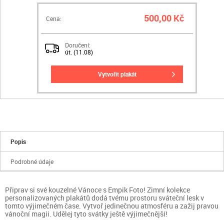
500,00 Kč
Cena:
Doručení:
út. (11.08)
vytvořit plakát
Popis
Podrobné údaje
Připrav si své kouzelné Vánoce s Empik Foto! Zimní kolekce
personalizovaných plakátů dodá tvému prostoru sváteční lesk v
tomto výjimečném čase. Vytvoř jedinečnou atmosféru a zažij pravou
vánoční magii. Udělej tyto svátky ještě výjimečnější!