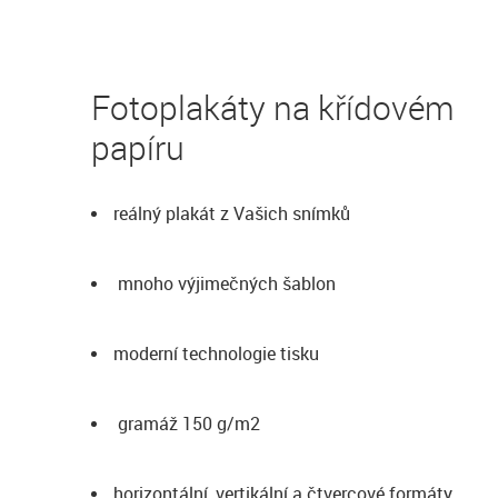
Fotoplakáty na křídovém
papíru
reálný plakát z Vašich snímků
mnoho výjimečných šablon
moderní technologie tisku
gramáž 150 g/m2
horizontální, vertikální a čtvercové formáty