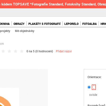
 kódem TOPSAVE *Fotografie Standard, Fotoknihy Standard, Obraz
OKNIHA
OBRAZY
PLAKÁTY S FOTOGRAFIÍ
LEPORELO
FOTOALBA
HR
projekty
Mé objednávky
 cm
0 na 5 (
0 hodnocení
)
Přidat názor
Orientace:
svisle
Rozměr [cm]: