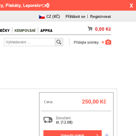
X
y, Plakáty, Leporelo👈⌚
CZ
(KČ)
Přihlásit se
Registrovat
SK
(€)
0,00
Kč
NEČKY
KEMPOVÁNÍ
APPKA
RO
(RON)
Přidejte snímky
250,00 Kč
Cena:
Doručení:
st. (12.08)
vytvořit plakát
?