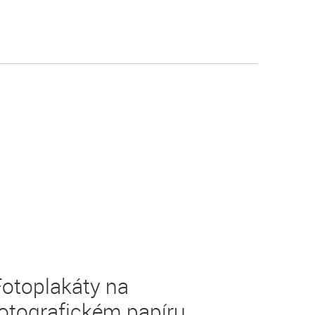
Fotoplakáty na
otografickém papíru