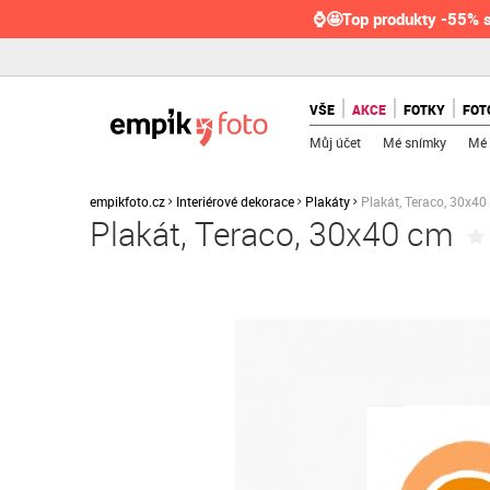
⌚🤩Top produkty -55% s
VŠE
AKCE
FOTKY
FOT
Můj účet
Mé snímky
Mé 
empikfoto.cz
Interiérové dekorace
Plakáty
Plakát, Teraco, 30x40
Plakát, Teraco, 30x40 cm