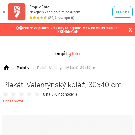
0,00
Kč
⌚🤩Pouze v aplikaci! Všechny fotografie -55% od 50 ks s kódem
X
PRIN55👈⌚
Plakáty
Plakát, Valentýnský koláž, 30x40 cm
Plakát, Valentýnský koláž, 30x40 cm
0 na 5 (
0 hodnocení
)
Přidat názor