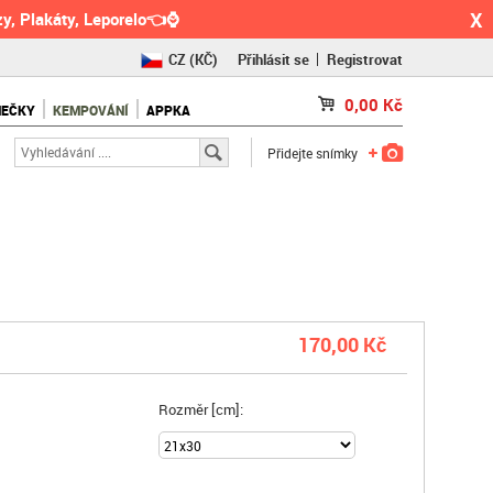
X
y, Plakáty, Leporelo👈⌚
CZ
(KČ)
Přihlásit se
Registrovat
SK
(€)
0,00
Kč
NEČKY
KEMPOVÁNÍ
APPKA
RO
(RON)
Přidejte snímky
170,00 Kč
Rozměr [cm]: