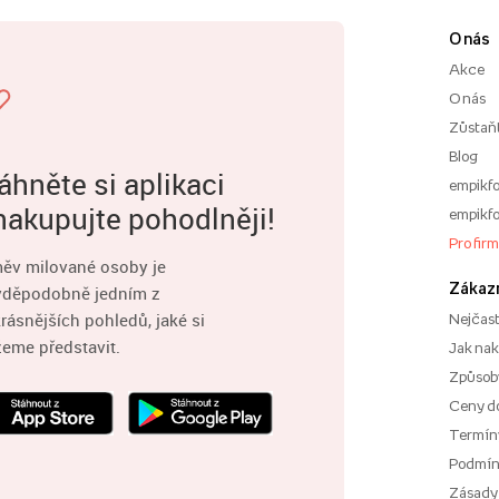
O nás
Akce
O nás
Zůstaň
Blog
áhněte si aplikaci
empikfo
nakupujte pohodlněji!
empikfo
Pro fir
ěv milované osoby je
Zákaz
vděpodobně jedním z
rásnějších pohledů, jaké si
Nejčast
eme představit.
Jak na
Způsoby
Ceny d
Termíny
Podmí
Zásady