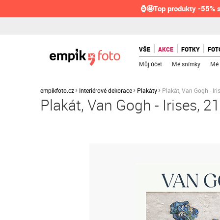
⌚🤩Top produkty -55% s
VŠE
AKCE
FOTKY
FOT
Můj účet
Mé snímky
Mé 
empikfoto.cz
Interiérové dekorace
Plakáty
Plakát, Van Gogh - Ir
Plakát, Van Gogh - Irises, 