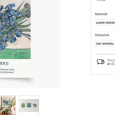
Materiál:
Rámeček:
Doruč
st. (1