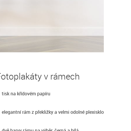
Fotoplakáty v rámech
tisk na křídovém papíru
elegantní rám z překližky a velmi odolné plexisklo
dvě barvy rámu na výběr: černá a bílá,