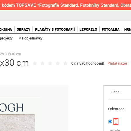
 kódem TOPSAVE *Fotografie Standard, Fotoknihy Standard, Obraz
OKNIHA
OBRAZY
PLAKÁTY S FOTOGRAFIÍ
LEPORELO
FOTOALBA
HR
projekty
Mé objednávky
ises, 21x30 cm
21x30 cm
0 na 5 (
0 hodnocení
)
Přidat názor
Cena:
Orientace:
svisle