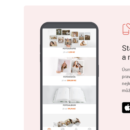
St
a 
Úsm
pra
nejk
můž